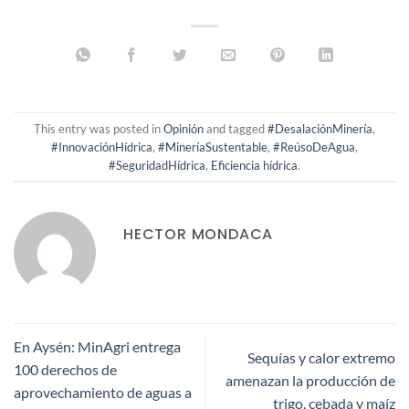
This entry was posted in
Opinión
and tagged
#DesalaciónMinería
,
#InnovaciónHídrica
,
#MineríaSustentable
,
#ReúsoDeAgua
,
#SeguridadHídrica
,
Eficiencia hídrica
.
HECTOR MONDACA
En Aysén: MinAgri entrega
Sequías y calor extremo
100 derechos de
amenazan la producción de
aprovechamiento de aguas a
trigo, cebada y maíz