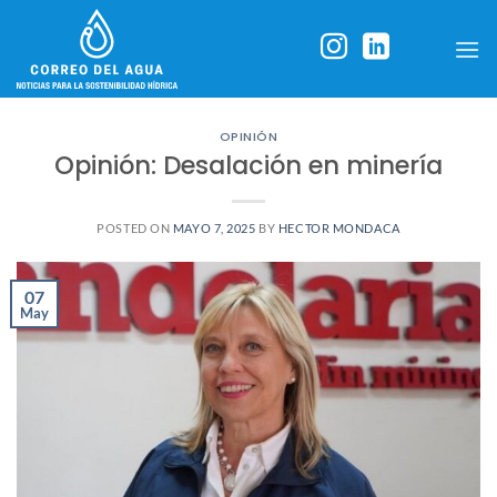
Skip
to
content
OPINIÓN
Opinión: Desalación en minería
POSTED ON
MAYO 7, 2025
BY
HECTOR MONDACA
07
May