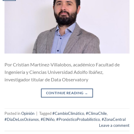
Por Cristian Martínez-Villalobos, académico Facultad de
Ingeniería y Ciencias Universidad Adolfo Ibáñez,
investigador titular de Data Observatory
CONTINUE READING
→
Posted in
Opinión
|
Tagged
#CambioClimático
,
#ClimaChile
,
#DíaDeLosOcéanos
,
#ElNiño
,
#PronósticoProbabilístico
,
#ZonaCentral
Leave a comment