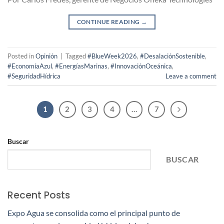
CONTINUE READING
→
Posted in
Opinión
|
Tagged
#BlueWeek2026
,
#DesalaciónSostenible
,
#EconomíaAzul
,
#EnergíasMarinas
,
#InnovaciónOceánica
,
#SeguridadHídrica
Leave a comment
1
2
3
4
…
7
Buscar
BUSCAR
Recent Posts
Expo Agua se consolida como el principal punto de