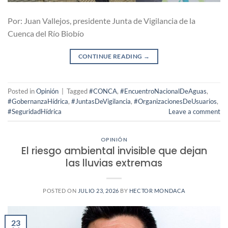
Por: Juan Vallejos, presidente Junta de Vigilancia de la
Cuenca del Río Biobío
CONTINUE READING
→
Posted in
Opinión
|
Tagged
#CONCA
,
#EncuentroNacionalDeAguas
,
#GobernanzaHídrica
,
#JuntasDeVigilancia
,
#OrganizacionesDeUsuarios
,
#SeguridadHídrica
Leave a comment
OPINIÓN
El riesgo ambiental invisible que dejan
las lluvias extremas
POSTED ON
JULIO 23, 2026
BY
HECTOR MONDACA
23