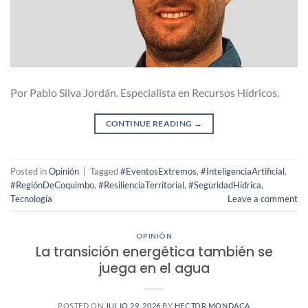
Por Pablo Silva Jordán. Especialista en Recursos Hídricos.
CONTINUE READING
→
Posted in
Opinión
|
Tagged
#EventosExtremos
,
#InteligenciaArtificial
,
#RegiónDeCoquimbo
,
#ResilienciaTerritorial
,
#SeguridadHídrica
,
Tecnología
Leave a comment
OPINIÓN
La transición energética también se
juega en el agua
POSTED ON
JULIO 29, 2026
BY
HECTOR MONDACA