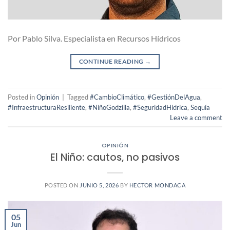
Por Pablo Silva. Especialista en Recursos Hídricos
CONTINUE READING
→
Posted in
Opinión
|
Tagged
#CambioClimático
,
#GestiónDelAgua
,
#InfraestructuraResiliente
,
#NiñoGodzilla
,
#SeguridadHídrica
,
Sequía
Leave a comment
OPINIÓN
El Niño: cautos, no pasivos
POSTED ON
JUNIO 5, 2026
BY
HECTOR MONDACA
05
Jun