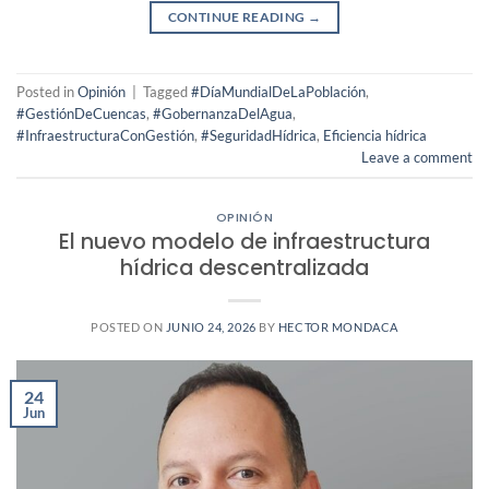
CONTINUE READING
→
Posted in
Opinión
|
Tagged
#DíaMundialDeLaPoblación
,
#GestiónDeCuencas
,
#GobernanzaDelAgua
,
#InfraestructuraConGestión
,
#SeguridadHídrica
,
Eficiencia hídrica
Leave a comment
OPINIÓN
El nuevo modelo de infraestructura
hídrica descentralizada
POSTED ON
JUNIO 24, 2026
BY
HECTOR MONDACA
24
Jun