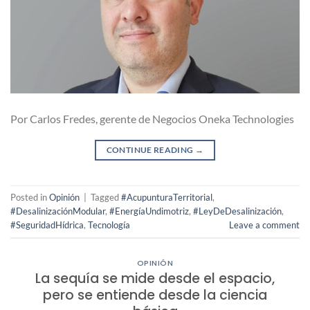
Por Carlos Fredes, gerente de Negocios Oneka Technologies
CONTINUE READING
→
Posted in
Opinión
|
Tagged
#AcupunturaTerritorial
,
#DesalinizaciónModular
,
#EnergíaUndimotriz
,
#LeyDeDesalinización
,
#SeguridadHídrica
,
Tecnología
Leave a comment
OPINIÓN
La sequía se mide desde el espacio,
pero se entiende desde la ciencia