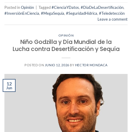
Posted in
Opinión
|
Tagged
#CienciaYDatos
,
#DíaDeLaDesertificación
,
#InversiónEnCiencia
,
#MegaSequía
,
#SeguridadHídrica
,
#Teledetección
Leave a comment
OPINIÓN
Niño Godzilla y Día Mundial de la
Lucha contra Desertificación y Sequía
POSTED ON
JUNIO 12, 2026
BY
HECTOR MONDACA
12
Jun