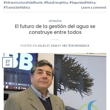
#InfraestructuraHabilitante
,
#RutaEnergética
,
#SeguridadHídrica
,
#TransiciónHídrica
Leave a comment
OPINIÓN
El futuro de la gestión del agua se
construye entre todos
POSTED ON
JULIO 27, 2026
BY
HECTOR MONDACA
27
Jul