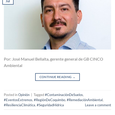
Jul
Por: José Manuel Bellalta, gerente general de GB CINCO
Ambiental
CONTINUE READING
→
Posted in
Opinión
|
Tagged
#ContaminaciónDeSuelos
,
#EventosExtremos
,
#RegiónDeCoquimbo
,
#RemediaciónAmbiental
,
#ResilienciaClimática
,
#SeguridadHídrica
Leave a comment