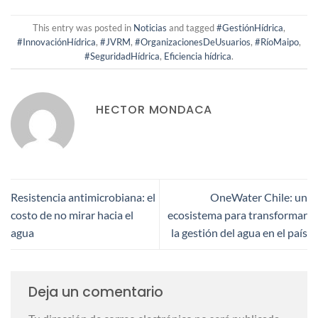
This entry was posted in
Noticias
and tagged
#GestiónHídrica
,
#InnovaciónHídrica
,
#JVRM
,
#OrganizacionesDeUsuarios
,
#RíoMaipo
,
#SeguridadHídrica
,
Eficiencia hídrica
.
HECTOR MONDACA
Resistencia antimicrobiana: el
OneWater Chile: un
costo de no mirar hacia el
ecosistema para transformar
agua
la gestión del agua en el país
Deja un comentario