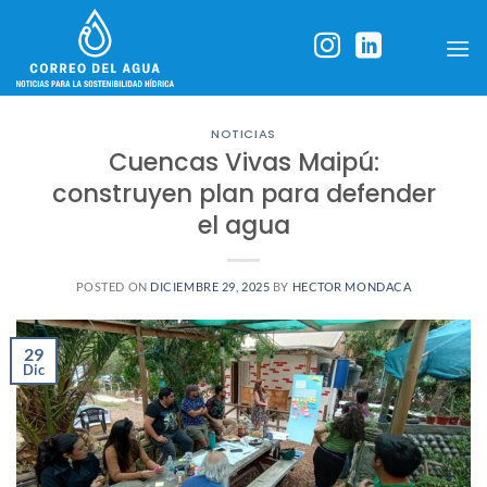
Skip
to
content
NOTICIAS
Cuencas Vivas Maipú:
construyen plan para defender
el agua
POSTED ON
DICIEMBRE 29, 2025
BY
HECTOR MONDACA
29
Dic