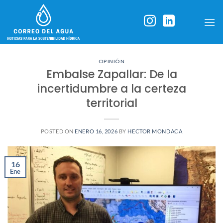
Skip
to
content
OPINIÓN
Embalse Zapallar: De la
incertidumbre a la certeza
territorial
POSTED ON
ENERO 16, 2026
BY
HECTOR MONDACA
16
Ene