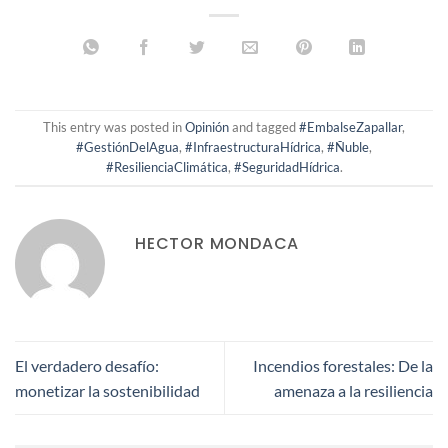
This entry was posted in
Opinión
and tagged
#EmbalseZapallar
,
#GestiónDelAgua
,
#InfraestructuraHídrica
,
#Ñuble
,
#ResilienciaClimática
,
#SeguridadHídrica
.
HECTOR MONDACA
El verdadero desafío:
Incendios forestales: De la
monetizar la sostenibilidad
amenaza a la resiliencia