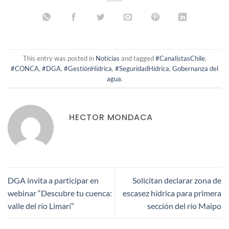
This entry was posted in
Noticias
and tagged
#CanalistasChile
,
#CONCA
,
#DGA
,
#GestiónHídrica
,
#SeguridadHídrica
,
Gobernanza del
agua
.
HECTOR MONDACA
DGA invita a participar en
Solicitan declarar zona de
webinar “Descubre tu cuenca:
escasez hídrica para primera
valle del río Limarí”
sección del río Maipo