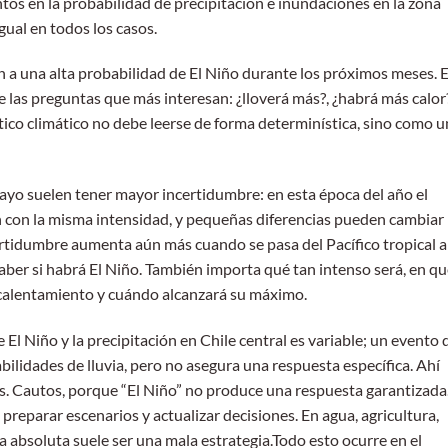
tos en la probabilidad de precipitación e inundaciones en la zona
gual en todos los casos.
 a una alta probabilidad de El Niño durante los próximos meses. 
as preguntas que más interesan: ¿lloverá más?, ¿habrá más calor?
co climático no debe leerse de forma determinística, sino como u
ayo suelen tener mayor incertidumbre: en esta época del año el
 con la misma intensidad, y pequeñas diferencias pueden cambiar 
ncertidumbre aumenta aún más cuando se pasa del Pacífico tropical a
aber si habrá El Niño. También importa qué tan intenso será, en q
l calentamiento y cuándo alcanzará su máximo.
e El Niño y la precipitación en Chile central es variable; un evento 
ilidades de lluvia, pero no asegura una respuesta específica. Ahí
os. Cautos, porque “El Niño” no produce una respuesta garantizada
reparar escenarios y actualizar decisiones. En agua, agricultura,
a absoluta suele ser una mala estrategia.Todo esto ocurre en el