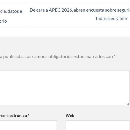
De cara a APEC 2026, abren encuesta sobre segur
ia, datos e
hídrica en Chile
orio
rá publicada.
Los campos obligatorios están marcados con
*
reo electrónico
*
Web