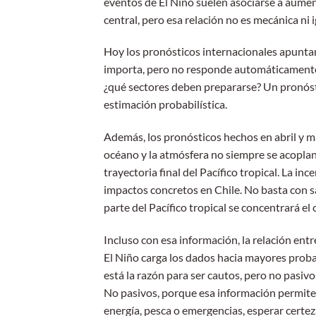
eventos de El Niño suelen asociarse a aumen
central, pero esa relación no es mecánica ni i
Hoy los pronósticos internacionales apuntan
importa, pero no responde automáticamente l
¿qué sectores deben prepararse? Un pronósti
estimación probabilística.
Además, los pronósticos hechos en abril y m
océano y la atmósfera no siempre se acoplan
trayectoria final del Pacífico tropical. La i
impactos concretos en Chile. No basta con s
parte del Pacífico tropical se concentrará e
Incluso con esa información, la relación entr
El Niño carga los dados hacia mayores probab
está la razón para ser cautos, pero no pasiv
No pasivos, porque esa información permite p
energía, pesca o emergencias, esperar certez