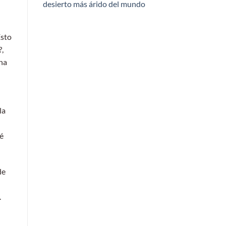
desierto más árido del mundo
Esto
,
na
la
ué
de
.