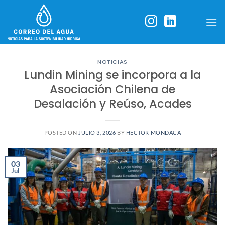
Skip
to
content
NOTICIAS
Lundin Mining se incorpora a la
Asociación Chilena de
Desalación y Reúso, Acades
POSTED ON
JULIO 3, 2026
BY
HECTOR MONDACA
03
Jul