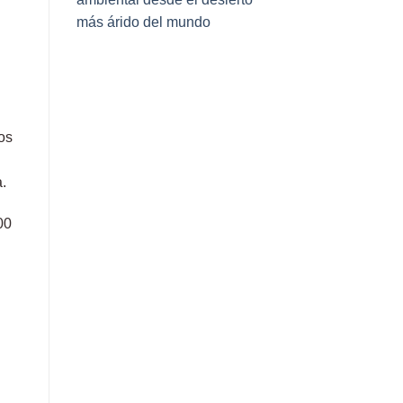
más árido del mundo
os
a.
00