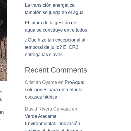
La transición energética
también se juega en el agua
El futuro de la gestión del
agua se construye entre todos
¿Qué hizo tan excepcional al
temporal de julio? El CR2
entrega las claves
Recent Comments
Cristian Oyarce
en
ProAqua:
soluciones para enfrentar la
as
escasez hídrica
l
.
David Rivera Carvajal
en
en
Verde Atacama
-
Environmental: Innovación
ambiental desde el desierto