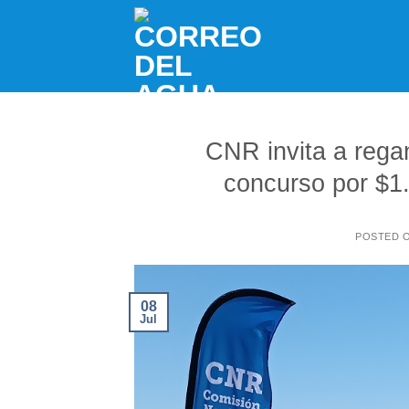
Skip
to
content
CNR invita a rega
concurso por $1.
POSTED 
08
Jul