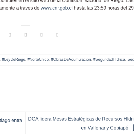
onibles en el sitio web de la Comisión Nacional de Riego. Las
vamente a través de
www.cnr.gob.cl
hasta las 23:59 horas del 29
,
#LeyDeRiego
,
#NorteChico
,
#ObrasDeAcumulación
,
#SeguridadHídrica
,
Seq
DGA lidera Mesas Estratégicas de Recursos Hídr
tiago entra
en Vallenar y Copiapó