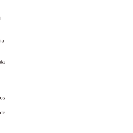
l
ia
nta
ros
 de