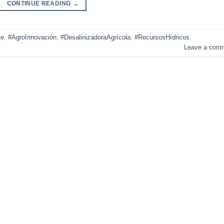
CONTINUE READING
→
le
,
#AgroInnovación
,
#DesalinizadoraAgrícola
,
#RecursosHídricos
,
Leave a com