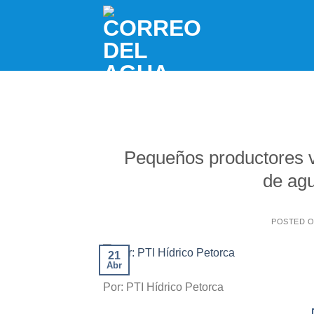
Skip
to
content
Pequeños productores vi
de agu
POSTED 
21
Abr
Por: PTI Hídrico Petorca