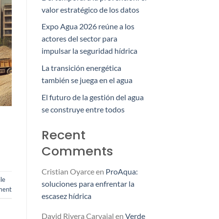
valor estratégico de los datos
Expo Agua 2026 reúne a los
actores del sector para
impulsar la seguridad hídrica
La transición energética
también se juega en el agua
El futuro de la gestión del agua
se construye entre todos
Recent
Comments
Cristian Oyarce
en
ProAqua:
le
soluciones para enfrentar la
ment
escasez hídrica
David Rivera Carvajal
en
Verde