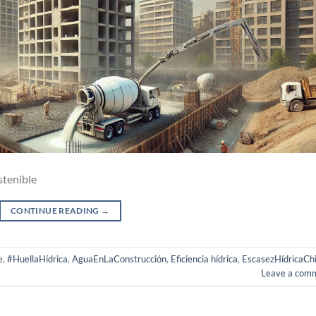
stenible
CONTINUE READING
→
e
,
#HuellaHídrica
,
AguaEnLaConstrucción
,
Eficiencia hídrica
,
EscasezHídricaChi
Leave a com