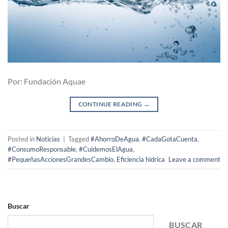
Por: Fundación Aquae
CONTINUE READING
→
Posted in
Noticias
|
Tagged
#AhorroDeAgua
,
#CadaGotaCuenta
,
#ConsumoResponsable
,
#CuidemosElAgua
,
#PequeñasAccionesGrandesCambio
,
Eficiencia hídrica
Leave a comment
Buscar
BUSCAR