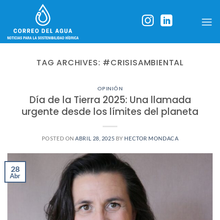
Skip
to
content
TAG ARCHIVES:
#CRISISAMBIENTAL
OPINIÓN
Día de la Tierra 2025: Una llamada
urgente desde los límites del planeta
POSTED ON
ABRIL 28, 2025
BY
HECTOR MONDACA
28
Abr