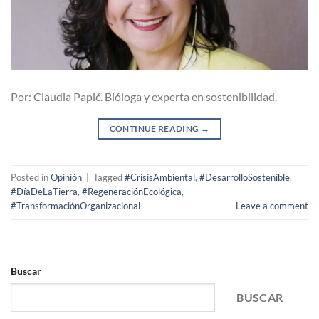
Por: Claudia Papić. Bióloga y experta en sostenibilidad.
CONTINUE READING
→
Posted in
Opinión
|
Tagged
#CrisisAmbiental
,
#DesarrolloSostenible
,
#DíaDeLaTierra
,
#RegeneraciónEcológica
,
#TransformaciónOrganizacional
Leave a comment
Buscar
BUSCAR