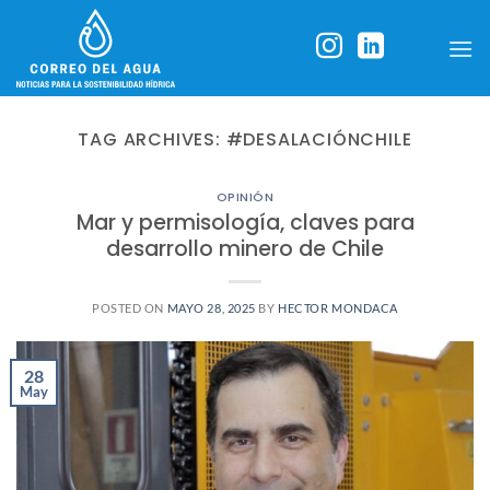
Skip
to
content
TAG ARCHIVES:
#DESALACIÓNCHILE
OPINIÓN
Mar y permisología, claves para
desarrollo minero de Chile
POSTED ON
MAYO 28, 2025
BY
HECTOR MONDACA
28
May