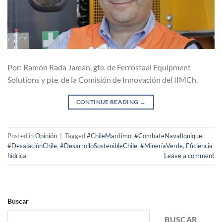
Por: Ramón Rada Jaman, gte. de Ferrostaal Equipment
Solutions y pte. de la Comisión de Innovación del IIMCh.
CONTINUE READING
→
Posted in
Opinión
|
Tagged
#ChileMarítimo
,
#CombateNavalIquique
,
#DesalaciónChile
,
#DesarrolloSostenibleChile
,
#MineríaVerde
,
Eficiencia
hídrica
Leave a comment
Buscar
BUSCAR