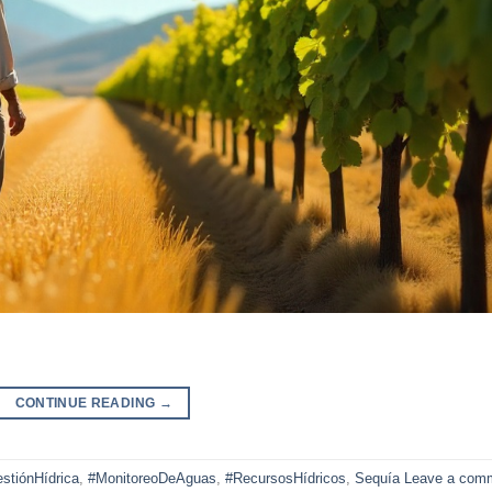
CONTINUE READING
→
stiónHídrica
,
#MonitoreoDeAguas
,
#RecursosHídricos
,
Sequía
Leave a com