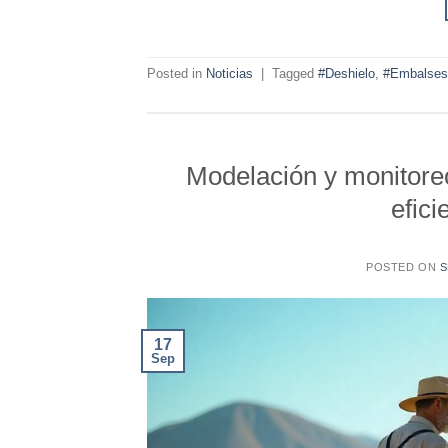
Posted in
Noticias
|
Tagged
#Deshielo
,
#Embalses
Modelación y monitore
efici
POSTED ON
S
17
Sep