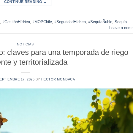
CONTINUE READING
→
,
#GestiónHídrica
,
#MOPChile
,
#SeguridadHídrica
,
#SequíaÑuble
,
Sequía
Leave a com
NOTICIAS
o: claves para una temporada de riego
ente y territorializada
EPTIEMBRE 17, 2025
BY
HECTOR MONDACA