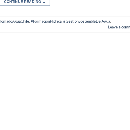
CONTINUE READING
→
lomadoAguaChile
,
#FormaciónHídrica
,
#GestiónSostenibleDelAgua
,
Leave a com