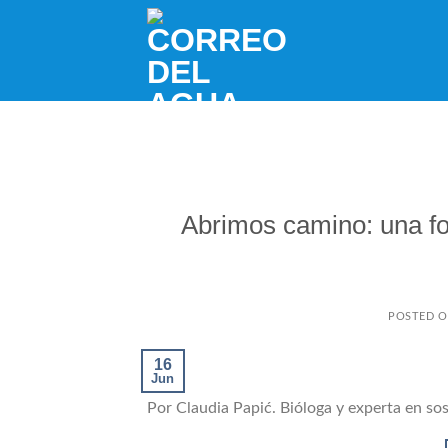
Skip
to
content
Abrimos camino: una for
POSTED 
16
Jun
Por Claudia Papić. Bióloga y experta en sos