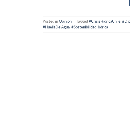
Posted in
Opinión
|
Tagged
#CrisisHídricaChile
,
#Dip
#HuellaDelAgua
,
#SostenibilidadHídrica