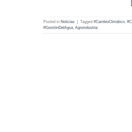
Posted in
Noticias
|
Tagged
#CambioClimático
,
#C
#GestiónDelAgua
,
Agroindustria