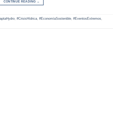
CONTINUE READING
→
aptaHydro
,
#CrisisHídrica
,
#EconomíaSostenible
,
#EventosExtremos
,