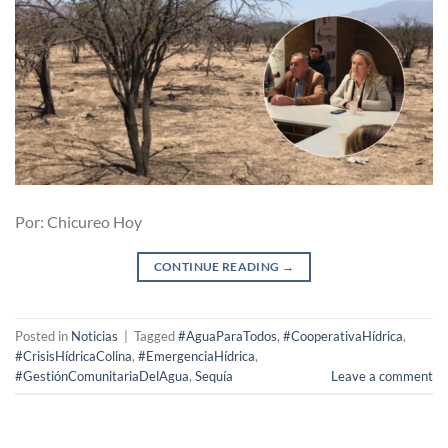
Por: Chicureo Hoy
CONTINUE READING
→
Posted in
Noticias
|
Tagged
#AguaParaTodos
,
#CooperativaHídrica
,
#CrisisHídricaColina
,
#EmergenciaHídrica
,
#GestiónComunitariaDelAgua
,
Sequía
Leave a comment