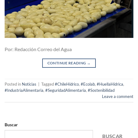
Por: Redacción Correo del Agua
CONTINUE READING
→
Posted in
Noticias
|
Tagged
#ChileHídrico
,
#Ecolab
,
#HuellaHídrica
,
#IndustriaAlimentaria
,
#SeguridadAlimentaria
,
#Sostenibilidad
Leave a comment
Buscar
BUSCAR