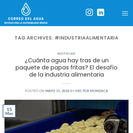
Skip
to
content
TAG ARCHIVES:
#INDUSTRIAALIMENTARIA
NOTICIAS
¿Cuánta agua hay tras de un
paquete de papas fritas? El desafío
de la industria alimentaria
POSTED ON
MAYO 15, 2026
BY
HECTOR MONDACA
15
May