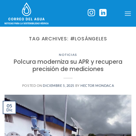
Skip
to
content
TAG ARCHIVES:
#LOSÁNGELES
NOTICIAS
Polcura moderniza su APR y recupera
precisión de mediciones
POSTED ON
DICIEMBRE 5, 2025
BY
HECTOR MONDACA
05
Dic