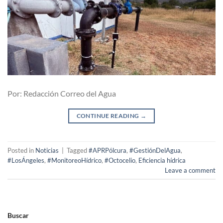
Por: Redacción Correo del Agua
CONTINUE READING
→
Posted in
Noticias
|
Tagged
#APRPólcura
,
#GestiónDelAgua
,
#LosÁngeles
,
#MonitoreoHídrico
,
#Octocelio
,
Eficiencia hídrica
Leave a comment
Buscar