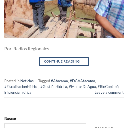
Por: Radios Regionales
CONTINUE READING
→
Posted in
Noticias
|
Tagged
#Atacama
,
#DGAAtacama
,
#FiscalizaciónHídrica
,
#GestiónHídrica
,
#MultasDeAgua
,
#RíoCopiapó
,
Eficiencia hídrica
Leave a comment
Buscar