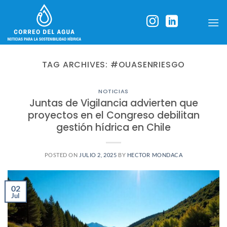
Skip
to
content
TAG ARCHIVES:
#OUASENRIESGO
NOTICIAS
Juntas de Vigilancia advierten que
proyectos en el Congreso debilitan
gestión hídrica en Chile
POSTED ON
JULIO 2, 2025
BY
HECTOR MONDACA
02
Jul