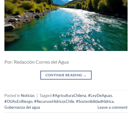
Por: Redacción Correo del Agua
CONTINUE READING
→
Posted in
Noticias
|
Tagged
#AgriculturaChilena
,
#LeyDeAguas
,
#OUAsEnRiesgo
,
#RecursosHídricosChile
,
#SostenibilidadHídrica
,
Gobernanza del agua
Leave a comment