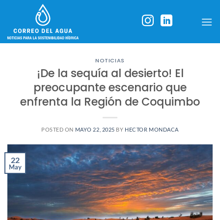
Skip
to
content
NOTICIAS
¡De la sequía al desierto! El
preocupante escenario que
enfrenta la Región de Coquimbo
POSTED ON
MAYO 22, 2025
BY
HECTOR MONDACA
22
May