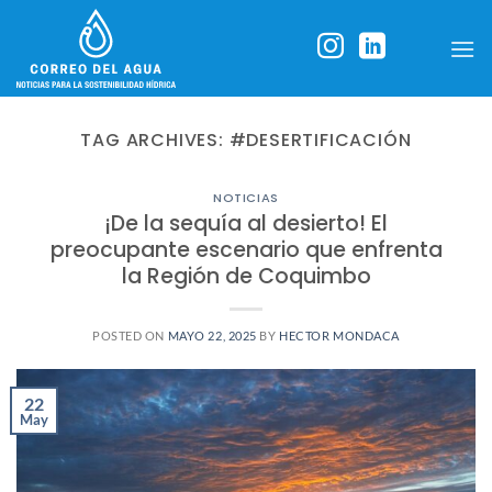
Skip
to
content
TAG ARCHIVES:
#DESERTIFICACIÓN
NOTICIAS
¡De la sequía al desierto! El
preocupante escenario que enfrenta
la Región de Coquimbo
POSTED ON
MAYO 22, 2025
BY
HECTOR MONDACA
22
May