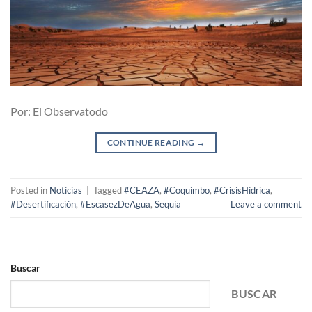
Por: El Observatodo
CONTINUE READING
→
Posted in
Noticias
|
Tagged
#CEAZA
,
#Coquimbo
,
#CrisisHídrica
,
#Desertificación
,
#EscasezDeAgua
,
Sequía
Leave a comment
Buscar
BUSCAR