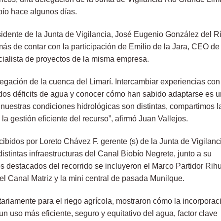
obío hace algunos días.
idente de la Junta de Vigilancia, José Eugenio González del Rí
s de contar con la participación de Emilio de la Jara, CEO de
ialista de proyectos de la misma empresa.
legación de la cuenca del Limarí. Intercambiar experiencias con
undos déficits de agua y conocer cómo han sabido adaptarse es u
nuestras condiciones hidrológicas son distintas, compartimos l
a gestión eficiente del recurso”, afirmó Juan Vallejos.
ecibidos por Loreto Chávez F. gerente (s) de la Junta de Vigilanc
istintas infraestructuras del Canal Biobío Negrete, junto a su
tos destacados del recorrido se incluyeron el Marco Partidor Rih
l Canal Matriz y la mini central de pasada Munilque.
ariamente para el riego agrícola, mostraron cómo la incorporac
n uso más eficiente, seguro y equitativo del agua, factor clave