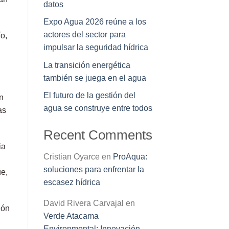
datos
Expo Agua 2026 reúne a los
actores del sector para
o,
impulsar la seguridad hídrica
La transición energética
también se juega en el agua
El futuro de la gestión del
n
agua se construye entre todos
as
Recent Comments
ia
Cristian Oyarce
en
ProAqua:
soluciones para enfrentar la
ue,
escasez hídrica
David Rivera Carvajal
en
ión
Verde Atacama
Environmental: Innovación