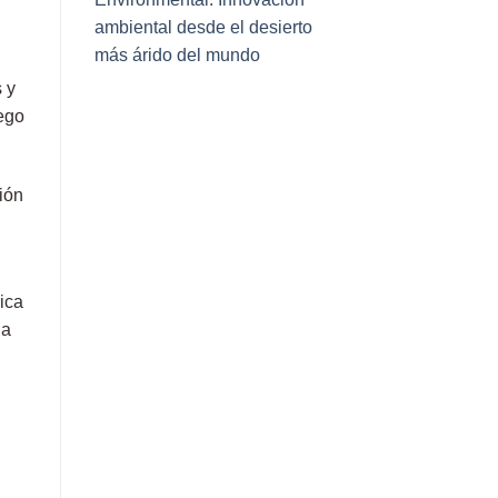
ambiental desde el desierto
más árido del mundo
 y
iego
ión
ica
na