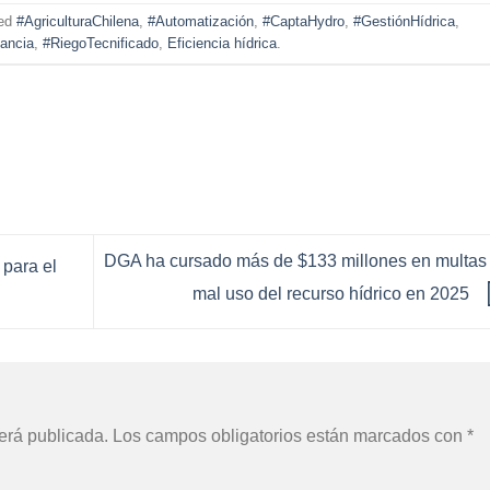
ged
#AgriculturaChilena
,
#Automatización
,
#CaptaHydro
,
#GestiónHídrica
,
lancia
,
#RiegoTecnificado
,
Eficiencia hídrica
.
DGA ha cursado más de $133 millones en multas
para el
mal uso del recurso hídrico en 2025
erá publicada.
Los campos obligatorios están marcados con
*