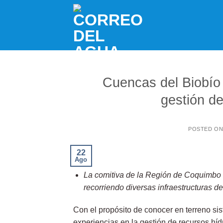
Skip
to
content
Cuencas del Biobío
gestión de
POSTED O
22
Ago
La comitiva de la Región de Coquimbo f
recorriendo diversas infraestructuras d
Con el propósito de conocer en terreno si
experiencias en la gestión de recursos híd