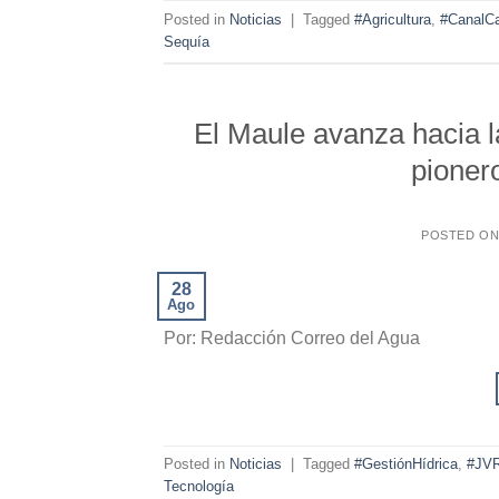
Posted in
Noticias
|
Tagged
#Agricultura
,
#CanalC
Sequía
El Maule avanza hacia la
pioner
POSTED O
28
Ago
Por: Redacción Correo del Agua
Posted in
Noticias
|
Tagged
#GestiónHídrica
,
#JV
Tecnología