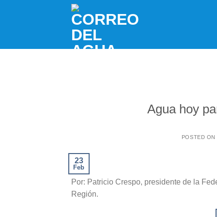
Skip
to
content
Agua hoy pa
POSTED O
23
Feb
Por: Patricio Crespo, presidente de la Fed
Región.