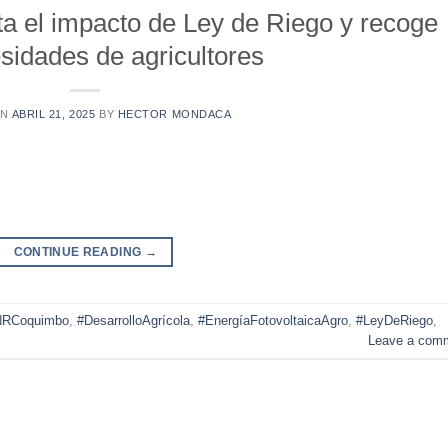
 el impacto de Ley de Riego y recoge
sidades de agricultores
ON
ABRIL 21, 2025
BY
HECTOR MONDACA
CONTINUE READING
→
RCoquimbo
,
#DesarrolloAgrícola
,
#EnergíaFotovoltaicaAgro
,
#LeyDeRiego
,
Leave a com