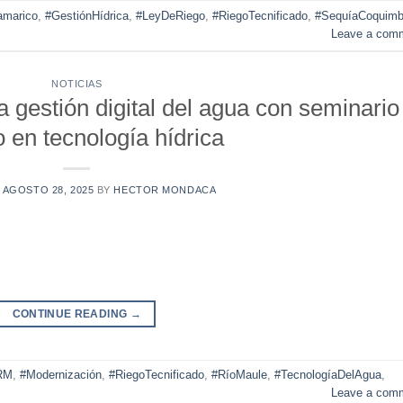
amarico
,
#GestiónHídrica
,
#LeyDeRiego
,
#RiegoTecnificado
,
#SequíaCoquim
Leave a com
NOTICIAS
 gestión digital del agua con seminario
o en tecnología hídrica
N
AGOSTO 28, 2025
BY
HECTOR MONDACA
CONTINUE READING
→
RM
,
#Modernización
,
#RiegoTecnificado
,
#RíoMaule
,
#TecnologíaDelAgua
,
Leave a com