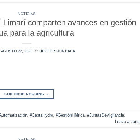
NOTICIAS
l Limarí comparten avances en gestión
ua para la agricultura
N
AGOSTO 22, 2025
BY
HECTOR MONDACA
CONTINUE READING
→
Automatización
,
#CaptaHydro
,
#GestiónHídrica
,
#JuntasDeVigilancia
,
Leave a com
NOTICIAS