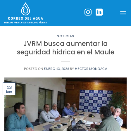
Skip
to
content
NOTICIAS
JVRM busca aumentar la
seguridad hídrica en el Maule
POSTED ON
ENERO 13, 2026
BY
HECTOR MONDACA
13
Ene