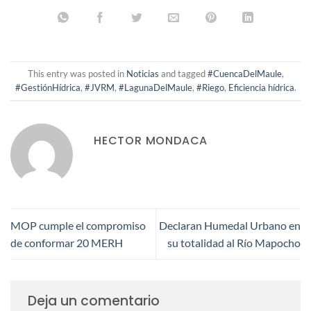
This entry was posted in
Noticias
and tagged
#CuencaDelMaule
,
#GestiónHídrica
,
#JVRM
,
#LagunaDelMaule
,
#Riego
,
Eficiencia hídrica
.
HECTOR MONDACA
MOP cumple el compromiso
Declaran Humedal Urbano en
de conformar 20 MERH
su totalidad al Río Mapocho
Deja un comentario