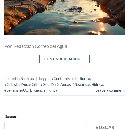
Por: Redacción Correo del Agua
CONTINUE READING
→
Posted in
Noticias
|
Tagged
#ContaminaciónHídrica
,
#CrisisDelAguaChile
,
#GestiónDeAguas
,
#SeguridadHídrica
,
#SeminarioUC
,
Eficiencia hídrica
Leave a comment
Buscar
BUSCAR