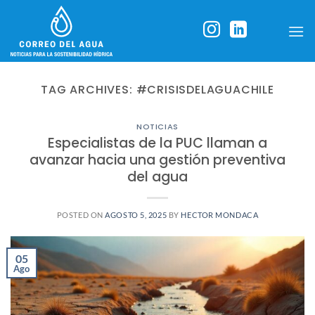
Skip
to
content
TAG ARCHIVES:
#CRISISDELAGUACHILE
NOTICIAS
Especialistas de la PUC llaman a
avanzar hacia una gestión preventiva
del agua
POSTED ON
AGOSTO 5, 2025
BY
HECTOR MONDACA
05
Ago