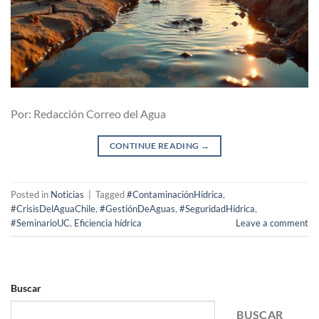
Por: Redacción Correo del Agua
CONTINUE READING
→
Posted in
Noticias
|
Tagged
#ContaminaciónHídrica
,
#CrisisDelAguaChile
,
#GestiónDeAguas
,
#SeguridadHídrica
,
#SeminarioUC
,
Eficiencia hídrica
Leave a comment
Buscar
BUSCAR