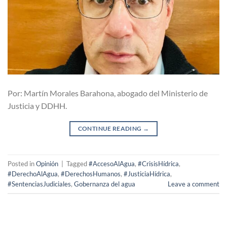
Por: Martín Morales Barahona, abogado del Ministerio de
Justicia y DDHH.
CONTINUE READING
→
Posted in
Opinión
|
Tagged
#AccesoAlAgua
,
#CrisisHídrica
,
#DerechoAlAgua
,
#DerechosHumanos
,
#JusticiaHídrica
,
#SentenciasJudiciales
,
Gobernanza del agua
Leave a comment