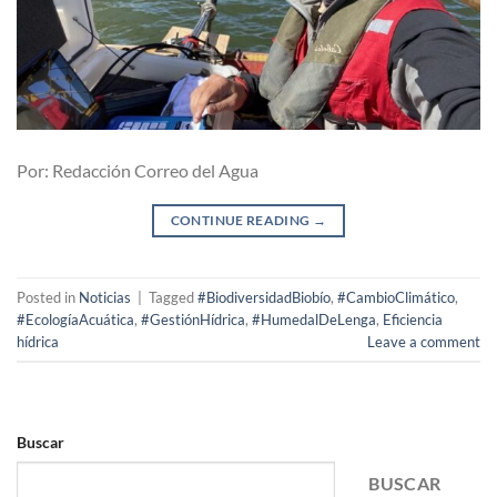
Por: Redacción Correo del Agua
CONTINUE READING
→
Posted in
Noticias
|
Tagged
#BiodiversidadBiobío
,
#CambioClimático
,
#EcologíaAcuática
,
#GestiónHídrica
,
#HumedalDeLenga
,
Eficiencia
hídrica
Leave a comment
Buscar
BUSCAR