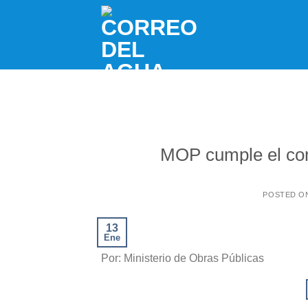
Skip
to
content
MOP cumple el co
POSTED O
13
Ene
Por: Ministerio de Obras Públicas