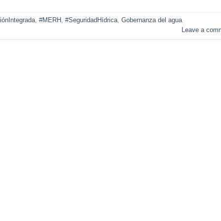
iónIntegrada
,
#MERH
,
#SeguridadHídrica
,
Gobernanza del agua
Leave a com