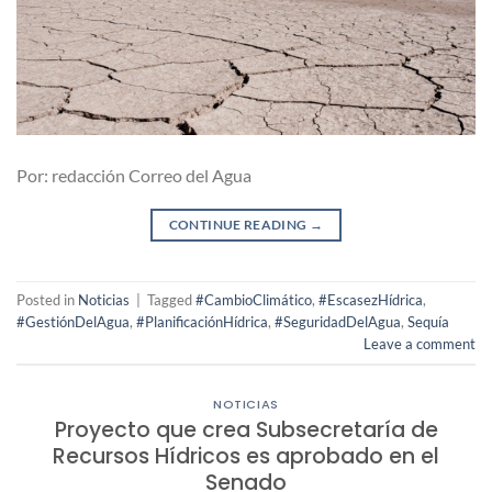
Por: redacción Correo del Agua
CONTINUE READING
→
Posted in
Noticias
|
Tagged
#CambioClimático
,
#EscasezHídrica
,
#GestiónDelAgua
,
#PlanificaciónHídrica
,
#SeguridadDelAgua
,
Sequía
Leave a comment
NOTICIAS
Proyecto que crea Subsecretaría de
Recursos Hídricos es aprobado en el
Senado