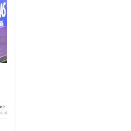
ncia
ment