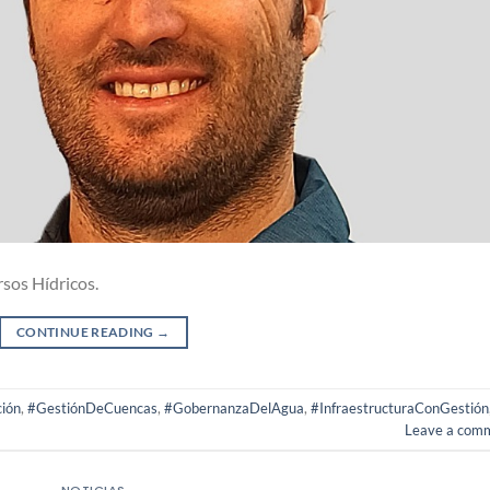
rsos Hídricos.
CONTINUE READING
→
ión
,
#GestiónDeCuencas
,
#GobernanzaDelAgua
,
#InfraestructuraConGestión
Leave a com
NOTICIAS