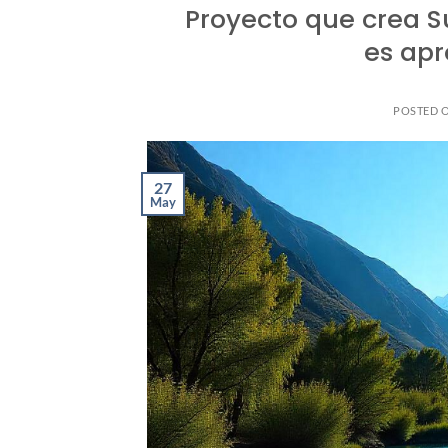
Proyecto que crea S
es ap
POSTED 
27
May