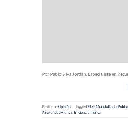
Por Pablo Silva Jordán. Especialista en Recu
Posted in
Opinión
|
Tagged
#DíaMundialDeLaPoblac
#SeguridadHídrica
,
Eficiencia hídrica