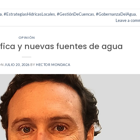
a
,
#EstrategiasHídricasLocales
,
#GestiónDeCuencas
,
#GobernanzaDelAgua
,
Leave a com
OPINIÓN
fica y nuevas fuentes de agua
ON
JULIO 20, 2026
BY
HECTOR MONDACA