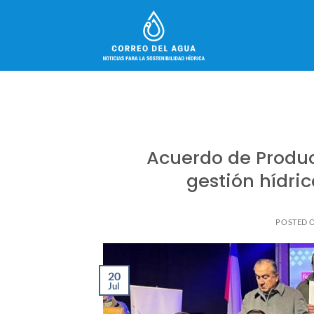
Skip
to
content
Acuerdo de Produc
gestión hídri
POSTED 
20
Jul