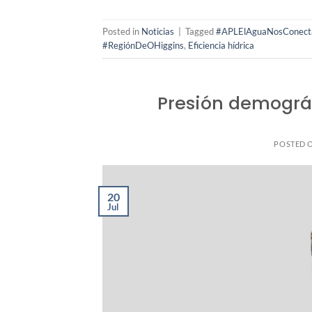
Posted in
Noticias
|
Tagged
#APLElAguaNosConect
#RegiónDeOHiggins
,
Eficiencia hídrica
Presión demográ
POSTED 
20
Jul