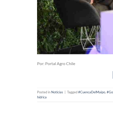
Por: Portal Agro Chile
Posted in
Noticias
|
Tagged
#CuencaDelMaipo
,
#Go
hídrica