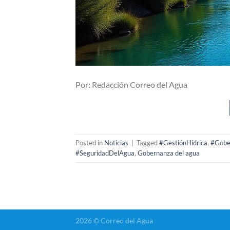
Por: Redacción Correo del Agua
Posted in
Noticias
|
Tagged
#GestiónHídrica
,
#Gobe
#SeguridadDelAgua
,
Gobernanza del agua
2026 © Correo del Agua