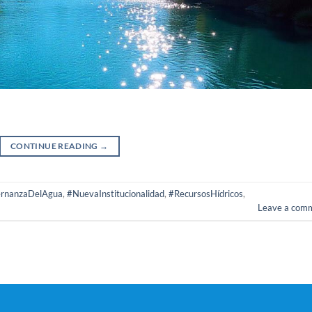
CONTINUE READING
→
rnanzaDelAgua
,
#NuevaInstitucionalidad
,
#RecursosHídricos
,
Leave a com