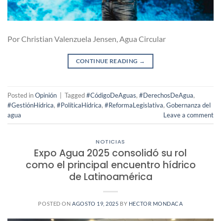
Por Christian Valenzuela Jensen, Agua Circular
CONTINUE READING
→
Posted in
Opinión
|
Tagged
#CódigoDeAguas
,
#DerechosDeAgua
,
#GestiónHídrica
,
#PolíticaHídrica
,
#ReformaLegislativa
,
Gobernanza del
agua
Leave a comment
NOTICIAS
Expo Agua 2025 consolidó su rol
como el principal encuentro hídrico
de Latinoamérica
POSTED ON
AGOSTO 19, 2025
BY
HECTOR MONDACA