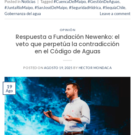
Posted in
Noticias
|
Tagged
#CuencaDelMaipo
,
#GestiónDeAguas
,
#JuntaRíoMaipo
,
#SanJoséDeMaipo
,
#SeguridadHídrica
,
#SequíaChile
,
Gobernanza del agua
Leave a comment
OPINIÓN
Respuesta a Fundación Newenko: el
veto que perpetúa la contradicción
en el Código de Aguas
POSTED ON
AGOSTO 19, 2025
BY
HECTOR MONDACA
19
Ago