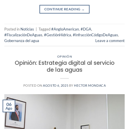
CONTINUE READING
→
Posted in
Noticias
|
Tagged
#AngloAmerican
,
#DGA
,
#FiscalizaciónDeAguas
,
#GestiónHídrica
,
#InfracciónCódigoDeAguas
,
Gobernanza del agua
Leave a comment
OPINIÓN
Opinión: Estrategia digital al servicio
de las aguas
POSTED ON
AGOSTO 6, 2025
BY
HECTOR MONDACA
06
Ago