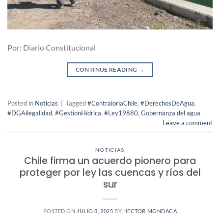
Por: Diario Constitucional
CONTINUE READING
→
Posted in
Noticias
|
Tagged
#ContraloriaChile
,
#DerechosDeAgua
,
#DGAilegalidad
,
#GestionHídrica
,
#Ley19880
,
Gobernanza del agua
Leave a comment
NOTICIAS
Chile firma un acuerdo pionero para
proteger por ley las cuencas y ríos del
sur
POSTED ON
JULIO 8, 2025
BY
HECTOR MONDACA