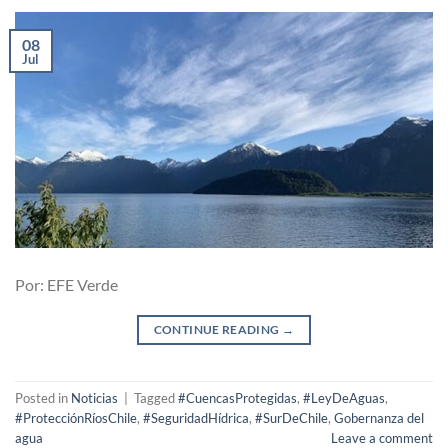
08
Jul
Por: EFE Verde
CONTINUE READING
→
Posted in
Noticias
|
Tagged
#CuencasProtegidas
,
#LeyDeAguas
,
#ProtecciónRíosChile
,
#SeguridadHídrica
,
#SurDeChile
,
Gobernanza del
agua
Leave a comment