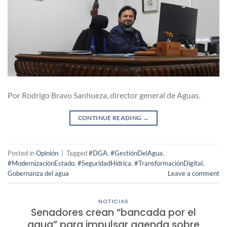
Por Rodrigo Bravo Sanhueza, director general de Aguas.
CONTINUE READING
→
Posted in
Opinión
|
Tagged
#DGA
,
#GestiónDelAgua
,
#ModernizaciónEstado
,
#SeguridadHídrica
,
#TransformaciónDigital
,
Gobernanza del agua
Leave a comment
NOTICIAS
Senadores crean “bancada por el
agua” para impulsar agenda sobre