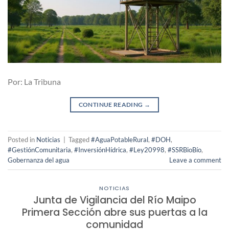
Por: La Tribuna
CONTINUE READING
→
Posted in
Noticias
|
Tagged
#AguaPotableRural
,
#DOH
,
#GestiónComunitaria
,
#InversiónHídrica
,
#Ley20998
,
#SSRBioBío
,
Gobernanza del agua
Leave a comment
NOTICIAS
Junta de Vigilancia del Río Maipo
Primera Sección abre sus puertas a la
comunidad