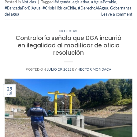
Posted in
Noticias
|
Tagged
#AgendaLegislativa
,
#AguaPotable
,
#BancadaPorElAgua
,
#CrisisHídricaChile
,
#DerechoAlAgua
,
Gobernanza
del agua
Leave a comment
NOTICIAS
Contraloría señala que DGA incurrió
en ilegalidad al modificar de oficio
resolución
POSTED ON
JULIO 29, 2025
BY
HECTOR MONDACA
29
Jul