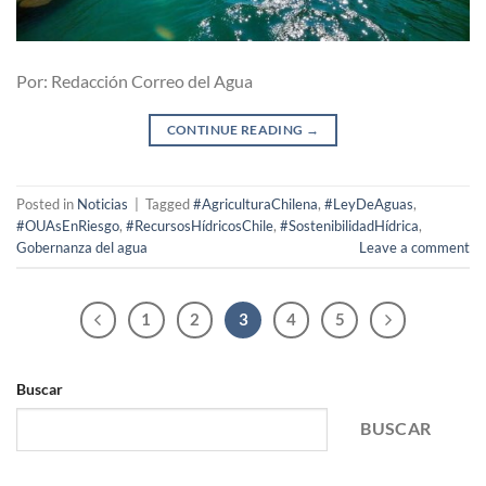
Por: Redacción Correo del Agua
CONTINUE READING
→
Posted in
Noticias
|
Tagged
#AgriculturaChilena
,
#LeyDeAguas
,
#OUAsEnRiesgo
,
#RecursosHídricosChile
,
#SostenibilidadHídrica
,
Gobernanza del agua
Leave a comment
1
2
3
4
5
Buscar
BUSCAR