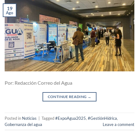
19
Ago
Por: Redacción Correo del Agua
CONTINUE READING
→
Posted in
Noticias
|
Tagged
#ExpoAgua2025
,
#GestiónHídrica
,
Gobernanza del agua
Leave a comment